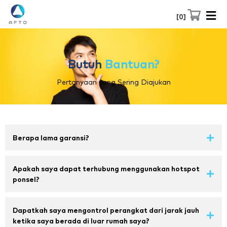
Skip
0
to
content
Butuh
Bantuan?
Pertanyaan yang Sering Diajukan
Berapa lama garansi?
Apakah saya dapat terhubung menggunakan hotspot
ponsel?
Dapatkah saya mengontrol perangkat dari jarak jauh
ketika saya berada di luar rumah saya?