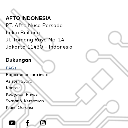
AFTO INDONESIA
PT. Afto Nusa Persada
Lelco Building
Jl. Tomang Raya No. 14
Jakarta 11430 – Indonesia
Dukungan
FAQs
Bagaimana cara install
Asisten Suara
Kontak
Kebijakan Privasi
Syarat & Ketentuan
Klaim Garansi
Y
F
I
o
a
n