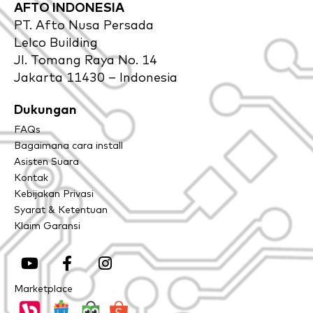
AFTO INDONESIA
PT. Afto Nusa Persada
Lelco Building
Jl. Tomang Raya No. 14
Jakarta 11430 – Indonesia
Dukungan
FAQs
Bagaimana cara install
Asisten Suara
Kontak
Kebijakan Privasi
Syarat & Ketentuan
Klaim Garansi
Y
F
I
o
a
n
u
c
s
Marketplace
t
e
t