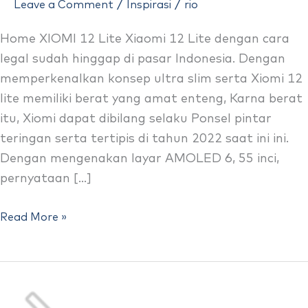
/
/
Leave a Comment
Inspirasi
rio
Hadir
Di
Home XIOMI 12 Lite Xiaomi 12 Lite dengan cara
Indonesia
legal sudah hinggap di pasar Indonesia. Dengan
–
memperkenalkan konsep ultra slim serta Xiomi 12
Xiomi
lite memiliki berat yang amat enteng, Karna berat
12
itu, Xiomi dapat dibilang selaku Ponsel pintar
Lite
teringan serta tertipis di tahun 2022 saat ini ini.
Dengan mengenakan layar AMOLED 6, 55 inci,
pernyataan […]
Read More »